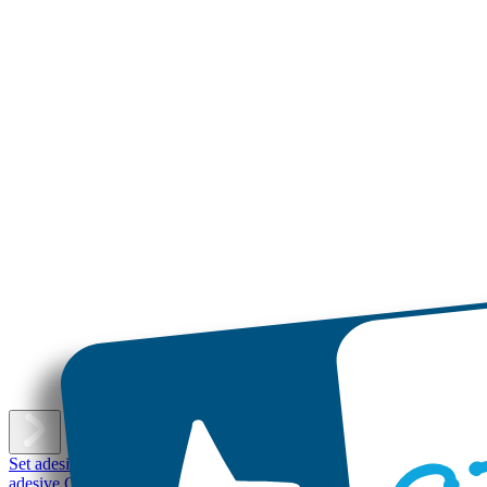
E
Set adesivi con nome
Etichette adesive piccole
Etichette adesive
Etichet
adesive Grandi
Etichette per scarpe