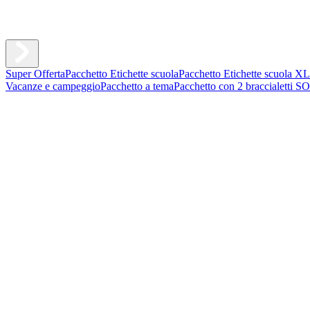
Super Offerta
Pacchetto Etichette scuola
Pacchetto Etichette scuola XL
Vacanze e campeggio
Pacchetto a tema
Pacchetto con 2 braccialetti S