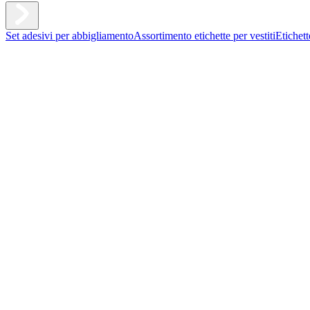
Set adesivi per abbigliamento
Assortimento etichette per vestiti
Etichet