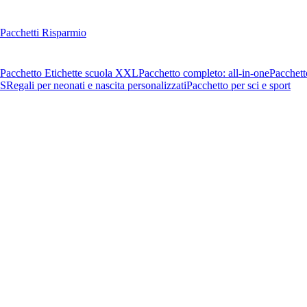
Pacchetti Risparmio
Pacchetto Etichette scuola XXL
Pacchetto completo: all-in-one
Pacchett
OS
Regali per neonati e nascita personalizzati
Pacchetto per sci e sport