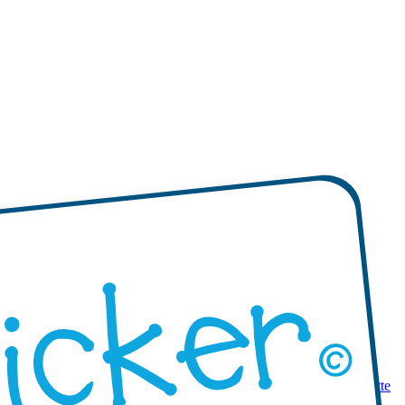
 prodotti
Mini etichette adesive
Etichette adesive mono-colore
Etichette