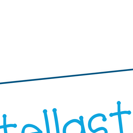
tichette
te adesive con bordi ondulati
Etichette adesive rotonde
"Progetta i Tuoi"