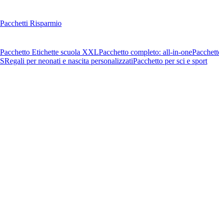
Pacchetti Risparmio
Pacchetto Etichette scuola XXL
Pacchetto completo: all-in-one
Pacchett
OS
Regali per neonati e nascita personalizzati
Pacchetto per sci e sport