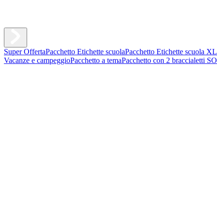
Super Offerta
Pacchetto Etichette scuola
Pacchetto Etichette scuola XL
Vacanze e campeggio
Pacchetto a tema
Pacchetto con 2 braccialetti S