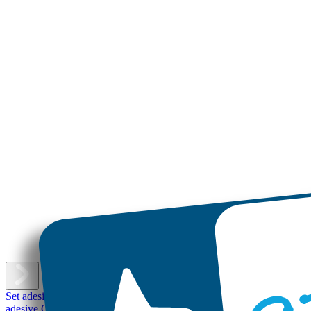
E
Set adesivi con nome
Etichette adesive piccole
Etichette adesive
Etichet
adesive Grandi
Etichette per scarpe