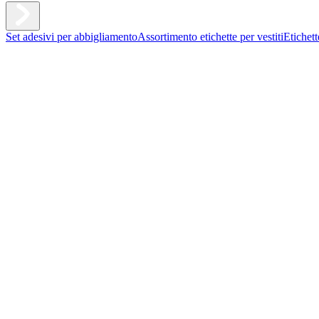
Set adesivi per abbigliamento
Assortimento etichette per vestiti
Etichet