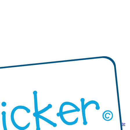
 prodotti
Mini etichette adesive
Etichette adesive mono-colore
Etichette