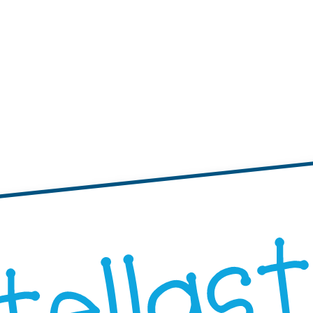
tichette
te adesive con bordi ondulati
Etichette adesive rotonde
"Progetta i Tuoi"