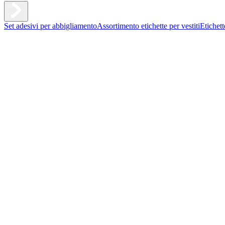
Set adesivi per abbigliamento
Assortimento etichette per vestiti
Etichet