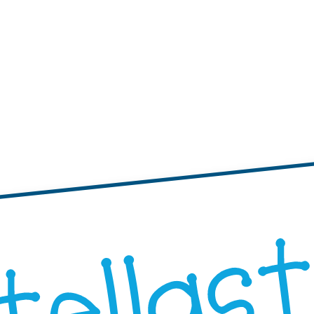
tichette
te adesive con bordi ondulati
Etichette adesive rotonde
"Progetta i Tuoi"