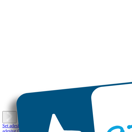
E
Set adesivi con nome
Etichette adesive piccole
Etichette adesive
Etichet
adesive Grandi
Etichette per scarpe