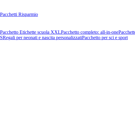
Pacchetti Risparmio
Pacchetto Etichette scuola XXL
Pacchetto completo: all-in-one
Pacchett
OS
Regali per neonati e nascita personalizzati
Pacchetto per sci e sport