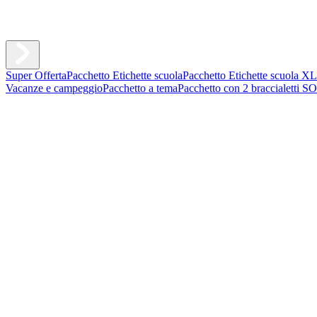
Super Offerta
Pacchetto Etichette scuola
Pacchetto Etichette scuola XL
Vacanze e campeggio
Pacchetto a tema
Pacchetto con 2 braccialetti S