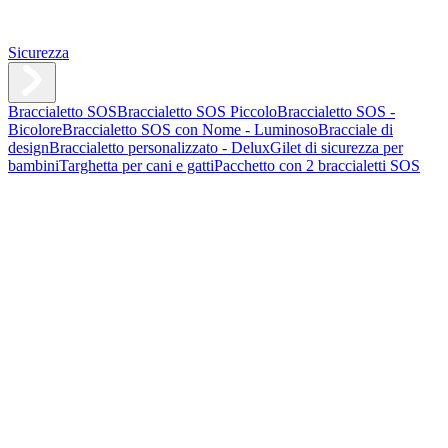
Sicurezza
Braccialetto SOS
Braccialetto SOS Piccolo
Braccialetto SOS -
Bicolore
Braccialetto SOS con Nome - Luminoso
Bracciale di
design
Braccialetto personalizzato - Delux
Gilet di sicurezza per
bambini
Targhetta per cani e gatti
Pacchetto con 2 braccialetti SOS