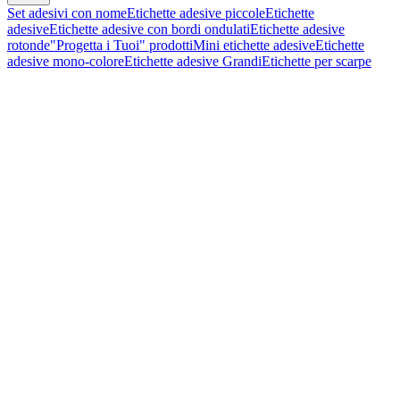
Set adesivi con nome
Etichette adesive piccole
Etichette
adesive
Etichette adesive con bordi ondulati
Etichette adesive
rotonde
"Progetta i Tuoi" prodotti
Mini etichette adesive
Etichette
adesive mono-colore
Etichette adesive Grandi
Etichette per scarpe