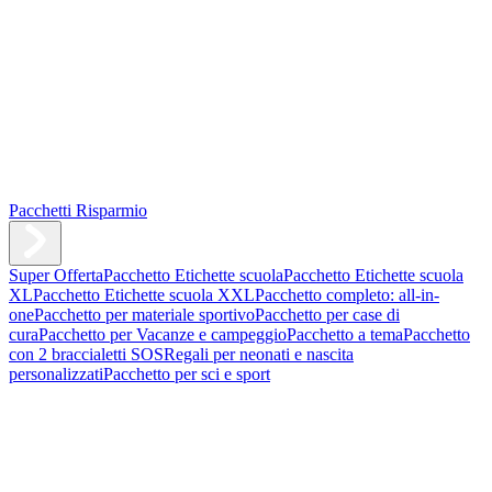
Pacchetti Risparmio
Super Offerta
Pacchetto Etichette scuola
Pacchetto Etichette scuola
XL
Pacchetto Etichette scuola XXL
Pacchetto completo: all-in-
one
Pacchetto per materiale sportivo
Pacchetto per case di
cura
Pacchetto per Vacanze e campeggio
Pacchetto a tema
Pacchetto
con 2 braccialetti SOS
Regali per neonati e nascita
personalizzati
Pacchetto per sci e sport