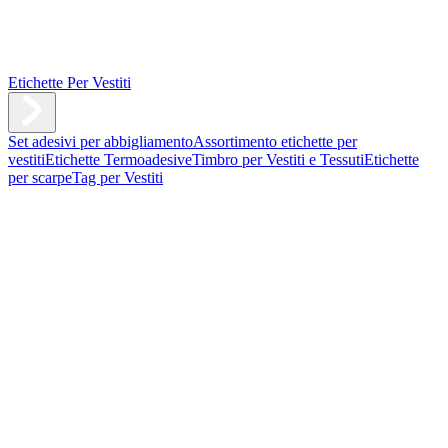
Etichette Per Vestiti
Set adesivi per abbigliamento
Assortimento etichette per
vestiti
Etichette Termoadesive
Timbro per Vestiti e Tessuti
Etichette
per scarpe
Tag per Vestiti