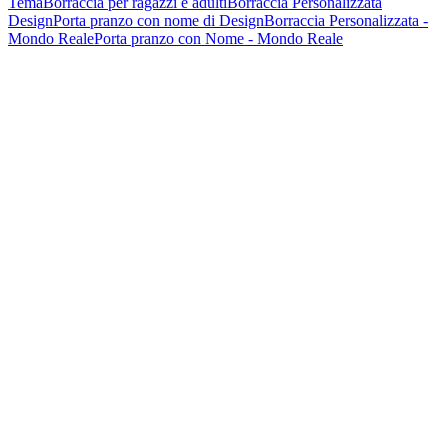
Tema
Borraccia per ragazzi e adulti
Borraccia Personalizzata
Design
Porta pranzo con nome di Design
Borraccia Personalizzata -
Mondo Reale
Porta pranzo con Nome - Mondo Reale