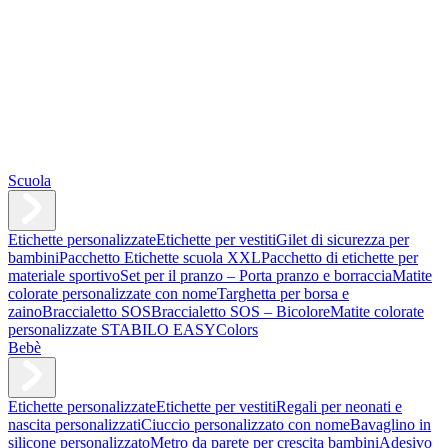
Scuola
Etichette personalizzate
Etichette per vestiti
Gilet di sicurezza per
bambini
Pacchetto Etichette scuola XXL
Pacchetto di etichette per
materiale sportivo
Set per il pranzo – Porta pranzo e borraccia
Matite
colorate personalizzate con nome
Targhetta per borsa e
zaino
Braccialetto SOS
Braccialetto SOS – Bicolore
Matite colorate
personalizzate STABILO EASYColors
Bebè
Etichette personalizzate
Etichette per vestiti
Regali per neonati e
nascita personalizzati
Ciuccio personalizzato con nome
Bavaglino in
silicone personalizzato
Metro da parete per crescita bambini
Adesivo