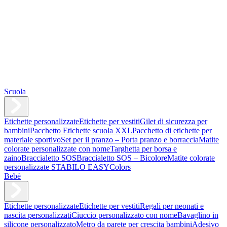
Scuola
Etichette personalizzate
Etichette per vestiti
Gilet di sicurezza per
bambini
Pacchetto Etichette scuola XXL
Pacchetto di etichette per
materiale sportivo
Set per il pranzo – Porta pranzo e borraccia
Matite
colorate personalizzate con nome
Targhetta per borsa e
zaino
Braccialetto SOS
Braccialetto SOS – Bicolore
Matite colorate
personalizzate STABILO EASYColors
Bebè
Etichette personalizzate
Etichette per vestiti
Regali per neonati e
nascita personalizzati
Ciuccio personalizzato con nome
Bavaglino in
silicone personalizzato
Metro da parete per crescita bambini
Adesivo