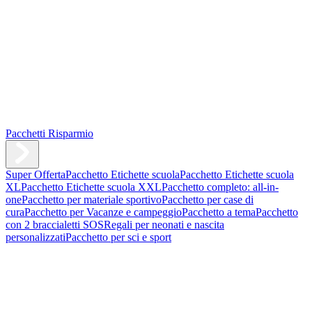
Pacchetti Risparmio
Super Offerta
Pacchetto Etichette scuola
Pacchetto Etichette scuola
XL
Pacchetto Etichette scuola XXL
Pacchetto completo: all-in-
one
Pacchetto per materiale sportivo
Pacchetto per case di
cura
Pacchetto per Vacanze e campeggio
Pacchetto a tema
Pacchetto
con 2 braccialetti SOS
Regali per neonati e nascita
personalizzati
Pacchetto per sci e sport