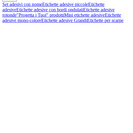
Set adesivi con nome
Etichette adesive piccole
Etichette
adesive
Etichette adesive con bordi ondulati
Etichette adesive
rotonde
"Progetta i Tuoi" prodotti
Mini etichette adesive
Etichette
adesive mono-colore
Etichette adesive Grandi
Etichette per scarpe