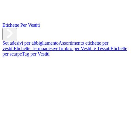
Etichette Per Vestiti
Set adesivi per abbigliamento
Assortimento etichette per
vestiti
Etichette Termoadesive
Timbro per Vestiti e Tessuti
Etichette
per scarpe
Tag per Vestiti