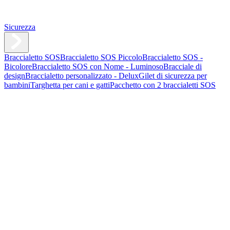
Sicurezza
Braccialetto SOS
Braccialetto SOS Piccolo
Braccialetto SOS -
Bicolore
Braccialetto SOS con Nome - Luminoso
Bracciale di
design
Braccialetto personalizzato - Delux
Gilet di sicurezza per
bambini
Targhetta per cani e gatti
Pacchetto con 2 braccialetti SOS