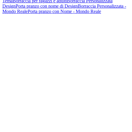
Tema
Borraccia per ragazzi e adulti
Borraccia Personalizzata
Design
Porta pranzo con nome di Design
Borraccia Personalizzata -
Mondo Reale
Porta pranzo con Nome - Mondo Reale