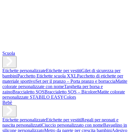
Scuola
Etichette personalizzate
Etichette per vestiti
Gilet di sicurezza per
bambini
Pacchetto Etichette scuola XXL
Pacchetto di etichette per
materiale sportivo
Set per il pranzo – Porta pranzo e borraccia
Matite
colorate personalizzate con nome
Targhetta per borsa e
zaino
Braccialetto SOS
Braccialetto SOS – Bicolore
Matite colorate
personalizzate STABILO EASYColors
Bebè
Etichette personalizzate
Etichette per vestiti
Regali per neonati e
nascita personalizzati
Ciuccio personalizzato con nome
Bavaglino in
silicone personalizzato
Metro da parete per crescita bambini
Adesivo