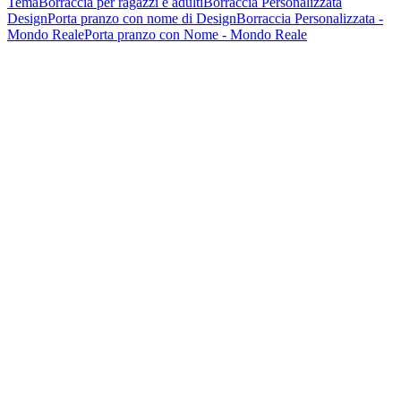
Tema
Borraccia per ragazzi e adulti
Borraccia Personalizzata
Design
Porta pranzo con nome di Design
Borraccia Personalizzata -
Mondo Reale
Porta pranzo con Nome - Mondo Reale