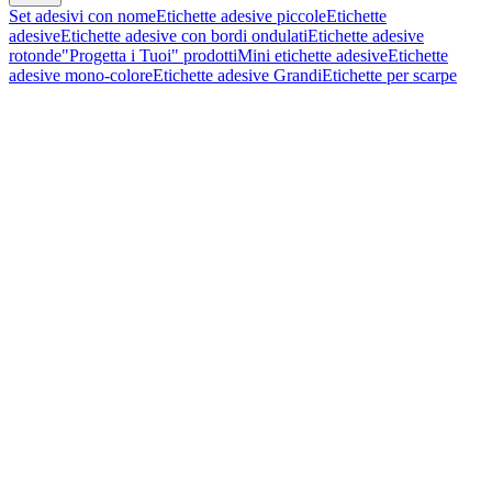
Set adesivi con nome
Etichette adesive piccole
Etichette
adesive
Etichette adesive con bordi ondulati
Etichette adesive
rotonde
"Progetta i Tuoi" prodotti
Mini etichette adesive
Etichette
adesive mono-colore
Etichette adesive Grandi
Etichette per scarpe