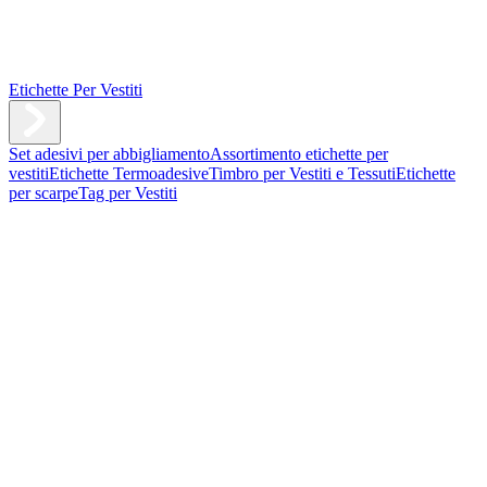
Etichette Per Vestiti
Set adesivi per abbigliamento
Assortimento etichette per
vestiti
Etichette Termoadesive
Timbro per Vestiti e Tessuti
Etichette
per scarpe
Tag per Vestiti