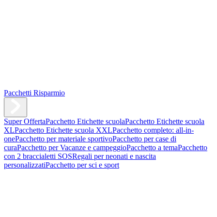
Pacchetti Risparmio
Super Offerta
Pacchetto Etichette scuola
Pacchetto Etichette scuola
XL
Pacchetto Etichette scuola XXL
Pacchetto completo: all-in-
one
Pacchetto per materiale sportivo
Pacchetto per case di
cura
Pacchetto per Vacanze e campeggio
Pacchetto a tema
Pacchetto
con 2 braccialetti SOS
Regali per neonati e nascita
personalizzati
Pacchetto per sci e sport