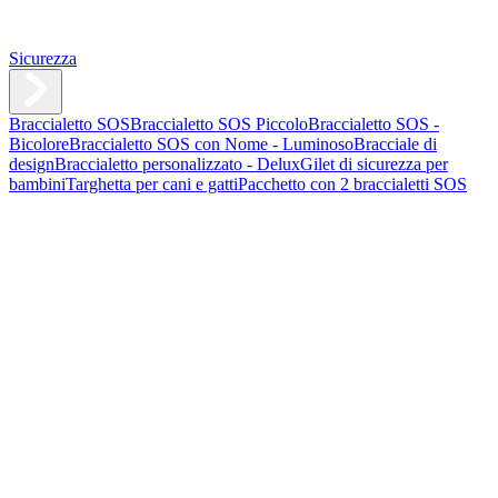
Sicurezza
Braccialetto SOS
Braccialetto SOS Piccolo
Braccialetto SOS -
Bicolore
Braccialetto SOS con Nome - Luminoso
Bracciale di
design
Braccialetto personalizzato - Delux
Gilet di sicurezza per
bambini
Targhetta per cani e gatti
Pacchetto con 2 braccialetti SOS