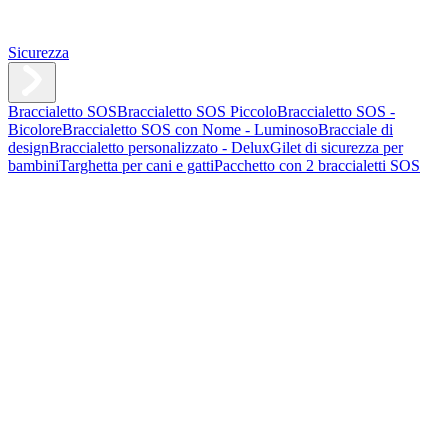
Sicurezza
Braccialetto SOS
Braccialetto SOS Piccolo
Braccialetto SOS -
Bicolore
Braccialetto SOS con Nome - Luminoso
Bracciale di
design
Braccialetto personalizzato - Delux
Gilet di sicurezza per
bambini
Targhetta per cani e gatti
Pacchetto con 2 braccialetti SOS