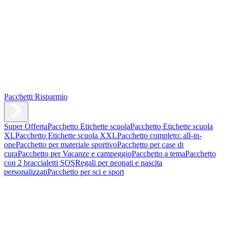
Pacchetti Risparmio
Super Offerta
Pacchetto Etichette scuola
Pacchetto Etichette scuola
XL
Pacchetto Etichette scuola XXL
Pacchetto completo: all-in-
one
Pacchetto per materiale sportivo
Pacchetto per case di
cura
Pacchetto per Vacanze e campeggio
Pacchetto a tema
Pacchetto
con 2 braccialetti SOS
Regali per neonati e nascita
personalizzati
Pacchetto per sci e sport