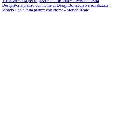
Tema
Borraccia per ragazzi e adulti
Borraccia Personalizzata
Design
Porta pranzo con nome di Design
Borraccia Personalizzata -
Mondo Reale
Porta pranzo con Nome - Mondo Reale