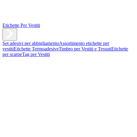
Etichette Per Vestiti
Set adesivi per abbigliamento
Assortimento etichette per
vestiti
Etichette Termoadesive
Timbro per Vestiti e Tessuti
Etichette
per scarpe
Tag per Vestiti