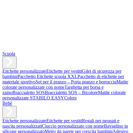
Scuola
Etichette personalizzate
Etichette per vestiti
Gilet di sicurezza per
bambini
Pacchetto Etichette scuola XXL
Pacchetto di etichette per
materiale sportivo
Set per il pranzo – Porta pranzo e borraccia
Matite
colorate personalizzate con nome
Targhetta per borsa e
zaino
Braccialetto SOS
Braccialetto SOS – Bicolore
Matite colorate
personalizzate STABILO EASYColors
Bebè
Etichette personalizzate
Etichette per vestiti
Regali per neonati e
nascita personalizzati
Ciuccio personalizzato con nome
Bavaglino in
silicone personalizzato
Metro da parete per crescita bambini
Adesivo