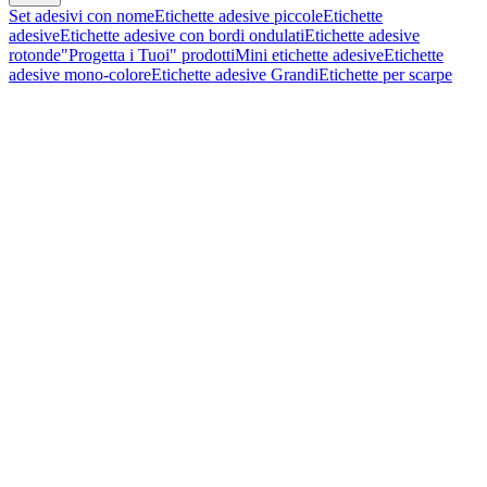
Set adesivi con nome
Etichette adesive piccole
Etichette
adesive
Etichette adesive con bordi ondulati
Etichette adesive
rotonde
"Progetta i Tuoi" prodotti
Mini etichette adesive
Etichette
adesive mono-colore
Etichette adesive Grandi
Etichette per scarpe