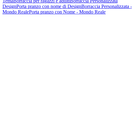
Tema
Borraccia per ragazzi e adulti
Borraccia Personalizzata
Design
Porta pranzo con nome di Design
Borraccia Personalizzata -
Mondo Reale
Porta pranzo con Nome - Mondo Reale