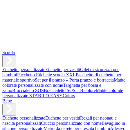
Scuola
Etichette personalizzate
Etichette per vestiti
Gilet di sicurezza per
bambini
Pacchetto Etichette scuola XXL
Pacchetto di etichette per
materiale sportivo
Set per il pranzo – Porta pranzo e borraccia
Matite
colorate personalizzate con nome
Targhetta per borsa e
zaino
Braccialetto SOS
Braccialetto SOS – Bicolore
Matite colorate
personalizzate STABILO EASYColors
Bebè
Etichette personalizzate
Etichette per vestiti
Regali per neonati e
nascita personalizzati
Ciuccio personalizzato con nome
Bavaglino in
silicone personalizzato
Metro da parete per crescita bambini
Adesivo