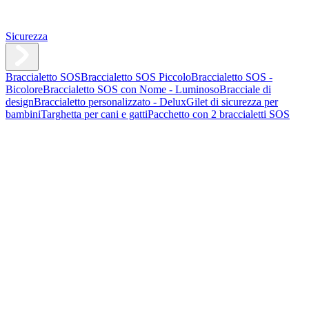
Sicurezza
Braccialetto SOS
Braccialetto SOS Piccolo
Braccialetto SOS -
Bicolore
Braccialetto SOS con Nome - Luminoso
Bracciale di
design
Braccialetto personalizzato - Delux
Gilet di sicurezza per
bambini
Targhetta per cani e gatti
Pacchetto con 2 braccialetti SOS