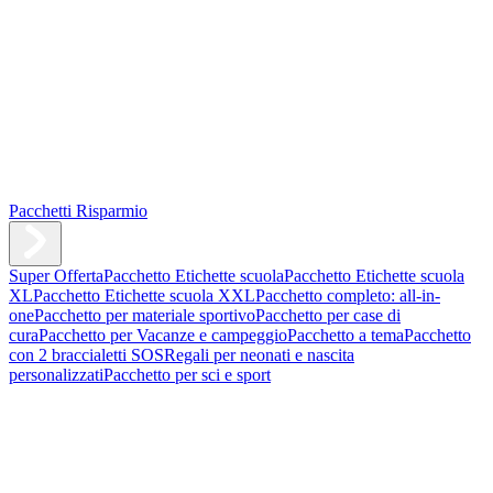
Pacchetti Risparmio
Super Offerta
Pacchetto Etichette scuola
Pacchetto Etichette scuola
XL
Pacchetto Etichette scuola XXL
Pacchetto completo: all-in-
one
Pacchetto per materiale sportivo
Pacchetto per case di
cura
Pacchetto per Vacanze e campeggio
Pacchetto a tema
Pacchetto
con 2 braccialetti SOS
Regali per neonati e nascita
personalizzati
Pacchetto per sci e sport