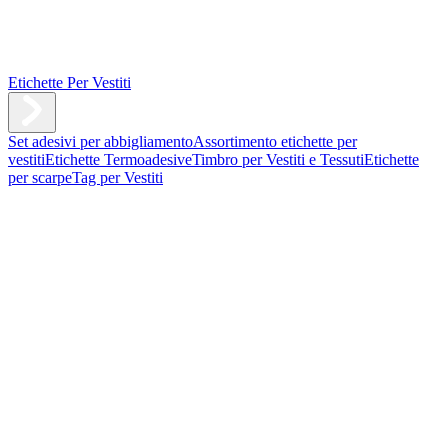
Etichette Per Vestiti
Set adesivi per abbigliamento
Assortimento etichette per
vestiti
Etichette Termoadesive
Timbro per Vestiti e Tessuti
Etichette
per scarpe
Tag per Vestiti