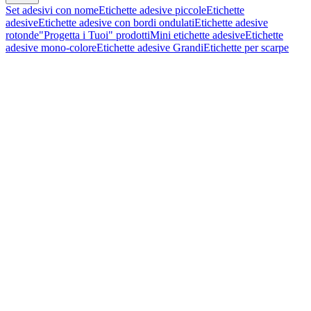
Set adesivi con nome
Etichette adesive piccole
Etichette
adesive
Etichette adesive con bordi ondulati
Etichette adesive
rotonde
"Progetta i Tuoi" prodotti
Mini etichette adesive
Etichette
adesive mono-colore
Etichette adesive Grandi
Etichette per scarpe