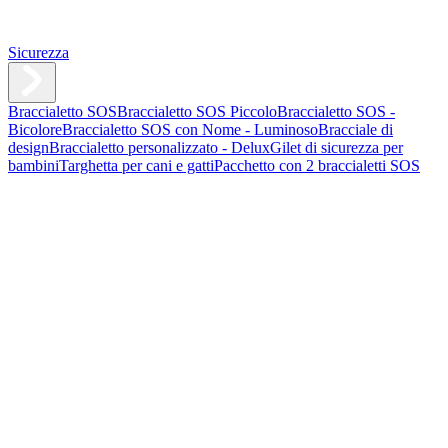
Sicurezza
Braccialetto SOS
Braccialetto SOS Piccolo
Braccialetto SOS -
Bicolore
Braccialetto SOS con Nome - Luminoso
Bracciale di
design
Braccialetto personalizzato - Delux
Gilet di sicurezza per
bambini
Targhetta per cani e gatti
Pacchetto con 2 braccialetti SOS