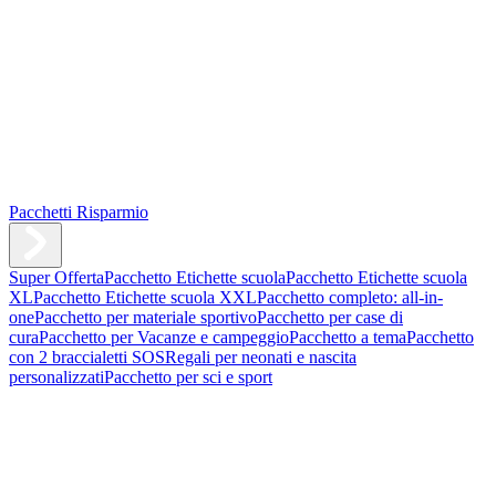
Pacchetti Risparmio
Super Offerta
Pacchetto Etichette scuola
Pacchetto Etichette scuola
XL
Pacchetto Etichette scuola XXL
Pacchetto completo: all-in-
one
Pacchetto per materiale sportivo
Pacchetto per case di
cura
Pacchetto per Vacanze e campeggio
Pacchetto a tema
Pacchetto
con 2 braccialetti SOS
Regali per neonati e nascita
personalizzati
Pacchetto per sci e sport