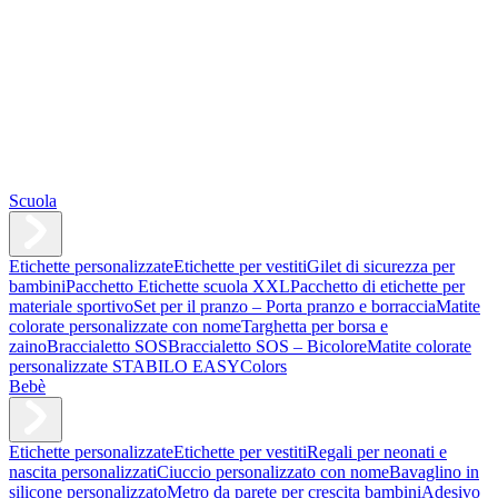
Scuola
Etichette personalizzate
Etichette per vestiti
Gilet di sicurezza per
bambini
Pacchetto Etichette scuola XXL
Pacchetto di etichette per
materiale sportivo
Set per il pranzo – Porta pranzo e borraccia
Matite
colorate personalizzate con nome
Targhetta per borsa e
zaino
Braccialetto SOS
Braccialetto SOS – Bicolore
Matite colorate
personalizzate STABILO EASYColors
Bebè
Etichette personalizzate
Etichette per vestiti
Regali per neonati e
nascita personalizzati
Ciuccio personalizzato con nome
Bavaglino in
silicone personalizzato
Metro da parete per crescita bambini
Adesivo