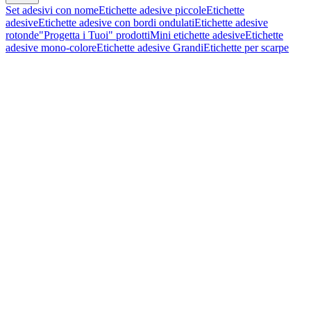
Set adesivi con nome
Etichette adesive piccole
Etichette
adesive
Etichette adesive con bordi ondulati
Etichette adesive
rotonde
"Progetta i Tuoi" prodotti
Mini etichette adesive
Etichette
adesive mono-colore
Etichette adesive Grandi
Etichette per scarpe