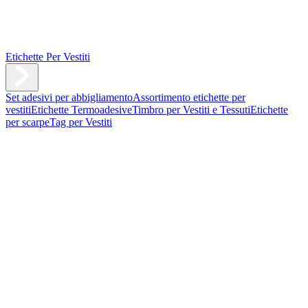
Etichette Per Vestiti
Set adesivi per abbigliamento
Assortimento etichette per
vestiti
Etichette Termoadesive
Timbro per Vestiti e Tessuti
Etichette
per scarpe
Tag per Vestiti