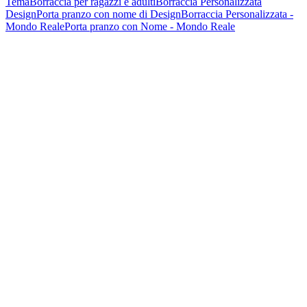
Tema
Borraccia per ragazzi e adulti
Borraccia Personalizzata
Design
Porta pranzo con nome di Design
Borraccia Personalizzata -
Mondo Reale
Porta pranzo con Nome - Mondo Reale