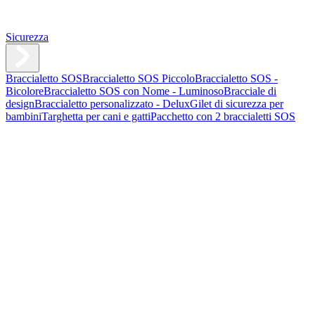
Sicurezza
Braccialetto SOS
Braccialetto SOS Piccolo
Braccialetto SOS -
Bicolore
Braccialetto SOS con Nome - Luminoso
Bracciale di
design
Braccialetto personalizzato - Delux
Gilet di sicurezza per
bambini
Targhetta per cani e gatti
Pacchetto con 2 braccialetti SOS