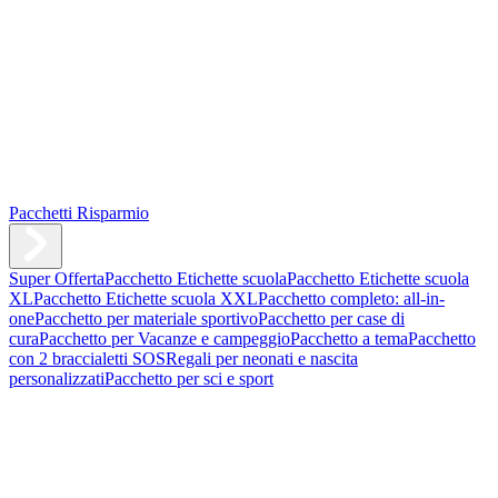
Pacchetti Risparmio
Super Offerta
Pacchetto Etichette scuola
Pacchetto Etichette scuola
XL
Pacchetto Etichette scuola XXL
Pacchetto completo: all-in-
one
Pacchetto per materiale sportivo
Pacchetto per case di
cura
Pacchetto per Vacanze e campeggio
Pacchetto a tema
Pacchetto
con 2 braccialetti SOS
Regali per neonati e nascita
personalizzati
Pacchetto per sci e sport