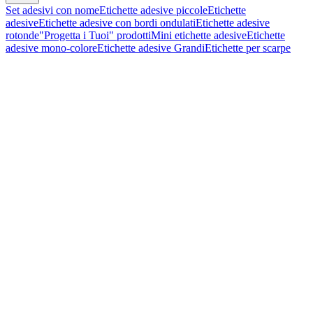
Set adesivi con nome
Etichette adesive piccole
Etichette
adesive
Etichette adesive con bordi ondulati
Etichette adesive
rotonde
"Progetta i Tuoi" prodotti
Mini etichette adesive
Etichette
adesive mono-colore
Etichette adesive Grandi
Etichette per scarpe