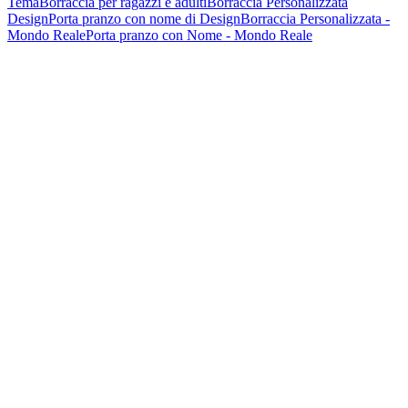
Tema
Borraccia per ragazzi e adulti
Borraccia Personalizzata
Design
Porta pranzo con nome di Design
Borraccia Personalizzata -
Mondo Reale
Porta pranzo con Nome - Mondo Reale