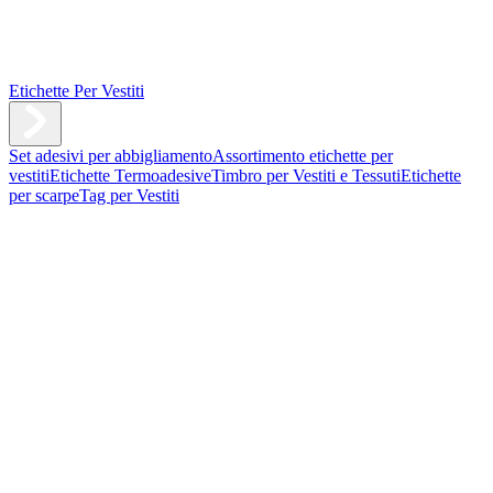
Etichette Per Vestiti
Set adesivi per abbigliamento
Assortimento etichette per
vestiti
Etichette Termoadesive
Timbro per Vestiti e Tessuti
Etichette
per scarpe
Tag per Vestiti