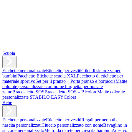
Scuola
Etichette personalizzate
Etichette per vestiti
Gilet di sicurezza per
bambini
Pacchetto Etichette scuola XXL
Pacchetto di etichette per
materiale sportivo
Set per il pranzo – Porta pranzo e borraccia
Matite
colorate personalizzate con nome
Targhetta per borsa e
zaino
Braccialetto SOS
Braccialetto SOS – Bicolore
Matite colorate
personalizzate STABILO EASYColors
Bebè
Etichette personalizzate
Etichette per vestiti
Regali per neonati e
nascita personalizzati
Ciuccio personalizzato con nome
Bavaglino in
silicone personalizzato
Metro da parete per crescita bambini
Adesivo