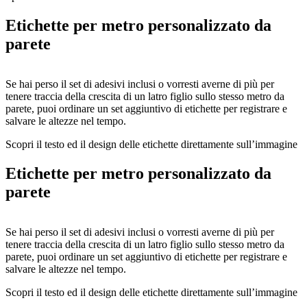
Etichette per metro personalizzato da
parete
Se hai perso il set di adesivi inclusi o vorresti averne di più per
tenere traccia della crescita di un latro figlio sullo stesso metro da
parete, puoi ordinare un set aggiuntivo di etichette per registrare e
salvare le altezze nel tempo.
Scopri il testo ed il design delle etichette direttamente sull’immagine
del prodotto.
Etichette per metro personalizzato da
Le etichette sono scrivibili con un pennarello indelebile e potrai
parete
personalizzare il tuo metro da parete con le altezze nei momenti
migliori.
Se hai perso il set di adesivi inclusi o vorresti averne di più per
tenere traccia della crescita di un latro figlio sullo stesso metro da
parete, puoi ordinare un set aggiuntivo di etichette per registrare e
salvare le altezze nel tempo.
Scopri il testo ed il design delle etichette direttamente sull’immagine
del prodotto.