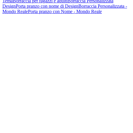
Tema
Borraccia per ragazzi e adulti
Borraccia Personalizzata
Design
Porta pranzo con nome di Design
Borraccia Personalizzata -
Mondo Reale
Porta pranzo con Nome - Mondo Reale