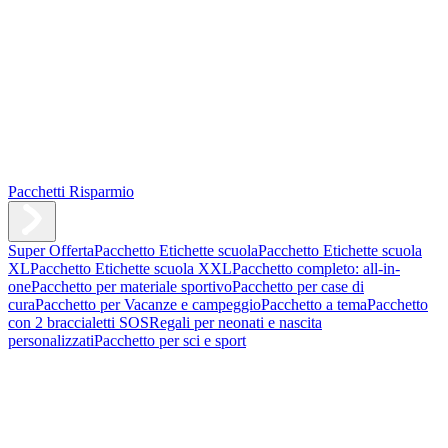
Pacchetti Risparmio
Super Offerta
Pacchetto Etichette scuola
Pacchetto Etichette scuola
XL
Pacchetto Etichette scuola XXL
Pacchetto completo: all-in-
one
Pacchetto per materiale sportivo
Pacchetto per case di
cura
Pacchetto per Vacanze e campeggio
Pacchetto a tema
Pacchetto
con 2 braccialetti SOS
Regali per neonati e nascita
personalizzati
Pacchetto per sci e sport