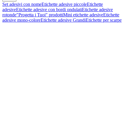
Set adesivi con nome
Etichette adesive piccole
Etichette
adesive
Etichette adesive con bordi ondulati
Etichette adesive
rotonde
"Progetta i Tuoi" prodotti
Mini etichette adesive
Etichette
adesive mono-colore
Etichette adesive Grandi
Etichette per scarpe