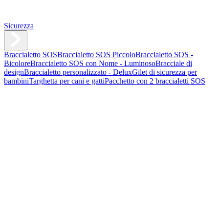
Sicurezza
Braccialetto SOS
Braccialetto SOS Piccolo
Braccialetto SOS -
Bicolore
Braccialetto SOS con Nome - Luminoso
Bracciale di
design
Braccialetto personalizzato - Delux
Gilet di sicurezza per
bambini
Targhetta per cani e gatti
Pacchetto con 2 braccialetti SOS