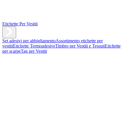
Etichette Per Vestiti
Set adesivi per abbigliamento
Assortimento etichette per
vestiti
Etichette Termoadesive
Timbro per Vestiti e Tessuti
Etichette
per scarpe
Tag per Vestiti