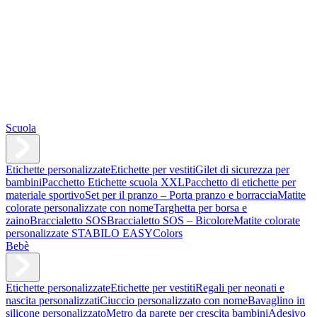
Scuola
Etichette personalizzate
Etichette per vestiti
Gilet di sicurezza per
bambini
Pacchetto Etichette scuola XXL
Pacchetto di etichette per
materiale sportivo
Set per il pranzo – Porta pranzo e borraccia
Matite
colorate personalizzate con nome
Targhetta per borsa e
zaino
Braccialetto SOS
Braccialetto SOS – Bicolore
Matite colorate
personalizzate STABILO EASYColors
Bebè
Etichette personalizzate
Etichette per vestiti
Regali per neonati e
nascita personalizzati
Ciuccio personalizzato con nome
Bavaglino in
silicone personalizzato
Metro da parete per crescita bambini
Adesivo