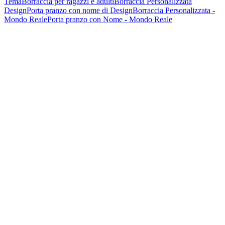
Tema
Borraccia per ragazzi e adulti
Borraccia Personalizzata
Design
Porta pranzo con nome di Design
Borraccia Personalizzata -
Mondo Reale
Porta pranzo con Nome - Mondo Reale