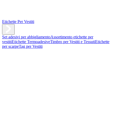
Etichette Per Vestiti
Set adesivi per abbigliamento
Assortimento etichette per
vestiti
Etichette Termoadesive
Timbro per Vestiti e Tessuti
Etichette
per scarpe
Tag per Vestiti