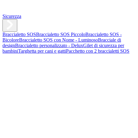
Sicurezza
Braccialetto SOS
Braccialetto SOS Piccolo
Braccialetto SOS -
Bicolore
Braccialetto SOS con Nome - Luminoso
Bracciale di
design
Braccialetto personalizzato - Delux
Gilet di sicurezza per
bambini
Targhetta per cani e gatti
Pacchetto con 2 braccialetti SOS