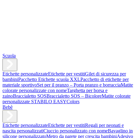
Scuola
Etichette personalizzate
Etichette per vestiti
Gilet di sicurezza per
bambini
Pacchetto Etichette scuola XXL
Pacchetto di etichette per
materiale sportivo
Set per il pranzo – Porta pranzo e borraccia
Matite
colorate personalizzate con nome
Targhetta per borsa e
zaino
Braccialetto SOS
Braccialetto SOS – Bicolore
Matite colorate
personalizzate STABILO EASYColors
Bebè
Etichette personalizzate
Etichette per vestiti
Regali per neonati e
nascita personalizzati
Ciuccio personalizzato con nome
Bavaglino in
silicone personalizzato
Metro da parete per crescita bambini
Adesivo