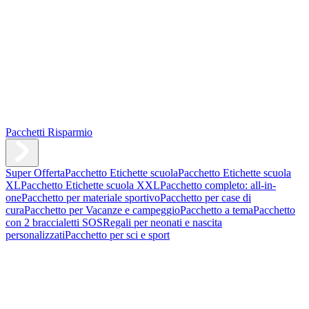
Pacchetti Risparmio
Super Offerta
Pacchetto Etichette scuola
Pacchetto Etichette scuola
XL
Pacchetto Etichette scuola XXL
Pacchetto completo: all-in-
one
Pacchetto per materiale sportivo
Pacchetto per case di
cura
Pacchetto per Vacanze e campeggio
Pacchetto a tema
Pacchetto
con 2 braccialetti SOS
Regali per neonati e nascita
personalizzati
Pacchetto per sci e sport