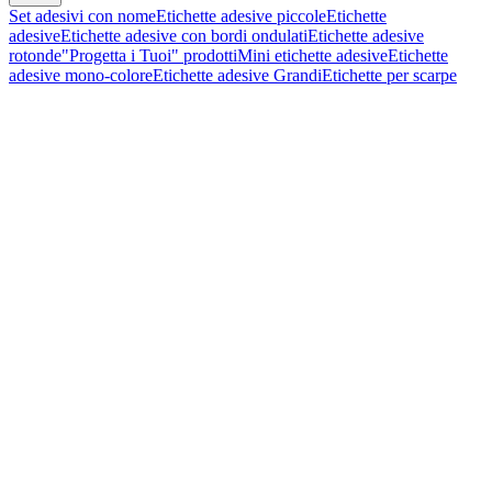
Set adesivi con nome
Etichette adesive piccole
Etichette
adesive
Etichette adesive con bordi ondulati
Etichette adesive
rotonde
"Progetta i Tuoi" prodotti
Mini etichette adesive
Etichette
adesive mono-colore
Etichette adesive Grandi
Etichette per scarpe