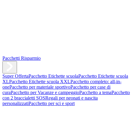
Pacchetti Risparmio
Super Offerta
Pacchetto Etichette scuola
Pacchetto Etichette scuola
XL
Pacchetto Etichette scuola XXL
Pacchetto completo: all-in-
one
Pacchetto per materiale sportivo
Pacchetto per case di
cura
Pacchetto per Vacanze e campeggio
Pacchetto a tema
Pacchetto
con 2 braccialetti SOS
Regali per neonati e nascita
personalizzati
Pacchetto per sci e sport