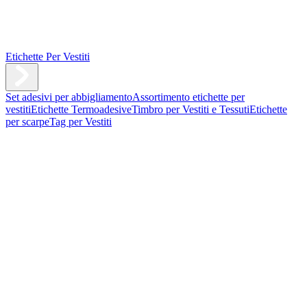
Etichette Per Vestiti
Set adesivi per abbigliamento
Assortimento etichette per
vestiti
Etichette Termoadesive
Timbro per Vestiti e Tessuti
Etichette
per scarpe
Tag per Vestiti