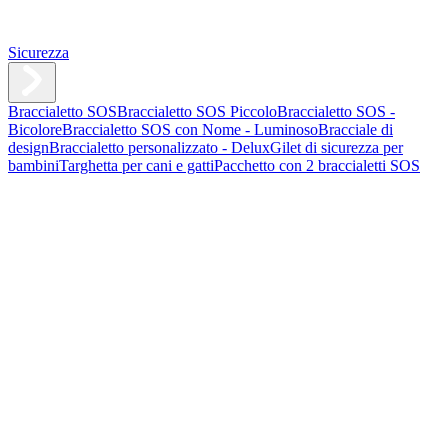
Sicurezza
Braccialetto SOS
Braccialetto SOS Piccolo
Braccialetto SOS -
Bicolore
Braccialetto SOS con Nome - Luminoso
Bracciale di
design
Braccialetto personalizzato - Delux
Gilet di sicurezza per
bambini
Targhetta per cani e gatti
Pacchetto con 2 braccialetti SOS