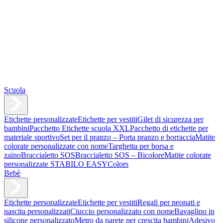
Scuola
Etichette personalizzate
Etichette per vestiti
Gilet di sicurezza per
bambini
Pacchetto Etichette scuola XXL
Pacchetto di etichette per
materiale sportivo
Set per il pranzo – Porta pranzo e borraccia
Matite
colorate personalizzate con nome
Targhetta per borsa e
zaino
Braccialetto SOS
Braccialetto SOS – Bicolore
Matite colorate
personalizzate STABILO EASYColors
Bebè
Etichette personalizzate
Etichette per vestiti
Regali per neonati e
nascita personalizzati
Ciuccio personalizzato con nome
Bavaglino in
silicone personalizzato
Metro da parete per crescita bambini
Adesivo