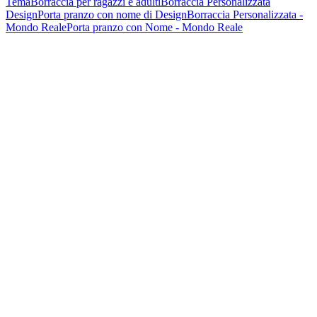
Tema
Borraccia per ragazzi e adulti
Borraccia Personalizzata
Design
Porta pranzo con nome di Design
Borraccia Personalizzata -
Mondo Reale
Porta pranzo con Nome - Mondo Reale