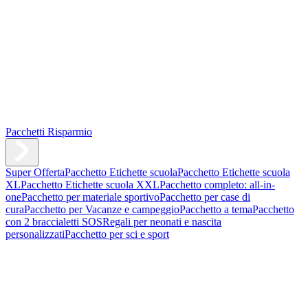
Pacchetti Risparmio
Super Offerta
Pacchetto Etichette scuola
Pacchetto Etichette scuola
XL
Pacchetto Etichette scuola XXL
Pacchetto completo: all-in-
one
Pacchetto per materiale sportivo
Pacchetto per case di
cura
Pacchetto per Vacanze e campeggio
Pacchetto a tema
Pacchetto
con 2 braccialetti SOS
Regali per neonati e nascita
personalizzati
Pacchetto per sci e sport