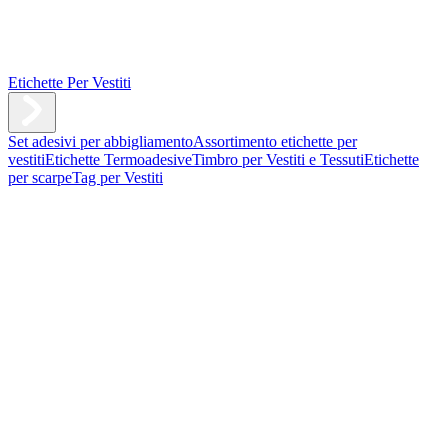
Etichette Per Vestiti
Set adesivi per abbigliamento
Assortimento etichette per
vestiti
Etichette Termoadesive
Timbro per Vestiti e Tessuti
Etichette
per scarpe
Tag per Vestiti