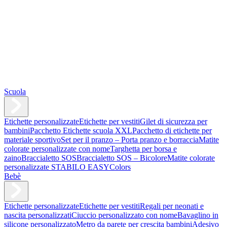
Scuola
Etichette personalizzate
Etichette per vestiti
Gilet di sicurezza per
bambini
Pacchetto Etichette scuola XXL
Pacchetto di etichette per
materiale sportivo
Set per il pranzo – Porta pranzo e borraccia
Matite
colorate personalizzate con nome
Targhetta per borsa e
zaino
Braccialetto SOS
Braccialetto SOS – Bicolore
Matite colorate
personalizzate STABILO EASYColors
Bebè
Etichette personalizzate
Etichette per vestiti
Regali per neonati e
nascita personalizzati
Ciuccio personalizzato con nome
Bavaglino in
silicone personalizzato
Metro da parete per crescita bambini
Adesivo