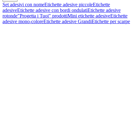
Set adesivi con nome
Etichette adesive piccole
Etichette
adesive
Etichette adesive con bordi ondulati
Etichette adesive
rotonde
"Progetta i Tuoi" prodotti
Mini etichette adesive
Etichette
adesive mono-colore
Etichette adesive Grandi
Etichette per scarpe