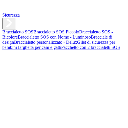
Sicurezza
Braccialetto SOS
Braccialetto SOS Piccolo
Braccialetto SOS -
Bicolore
Braccialetto SOS con Nome - Luminoso
Bracciale di
design
Braccialetto personalizzato - Delux
Gilet di sicurezza per
bambini
Targhetta per cani e gatti
Pacchetto con 2 braccialetti SOS