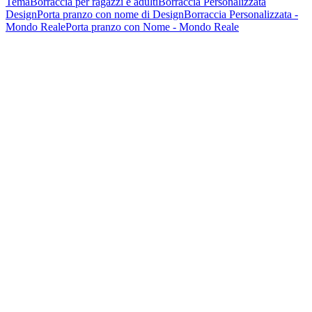
Tema
Borraccia per ragazzi e adulti
Borraccia Personalizzata
Design
Porta pranzo con nome di Design
Borraccia Personalizzata -
Mondo Reale
Porta pranzo con Nome - Mondo Reale