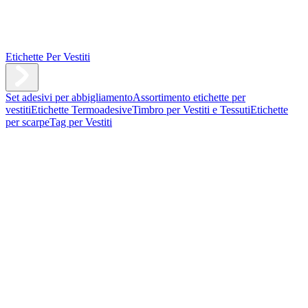
Etichette Per Vestiti
Set adesivi per abbigliamento
Assortimento etichette per
vestiti
Etichette Termoadesive
Timbro per Vestiti e Tessuti
Etichette
per scarpe
Tag per Vestiti