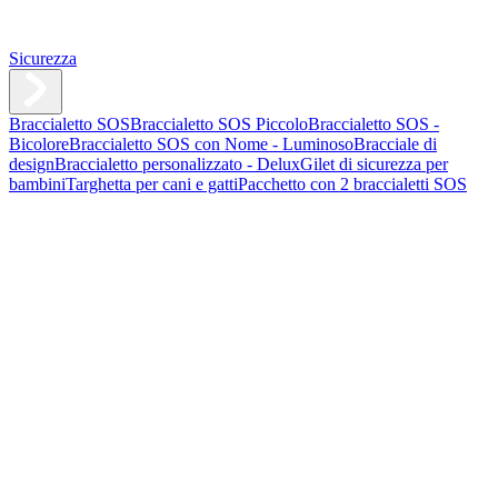
Sicurezza
Braccialetto SOS
Braccialetto SOS Piccolo
Braccialetto SOS -
Bicolore
Braccialetto SOS con Nome - Luminoso
Bracciale di
design
Braccialetto personalizzato - Delux
Gilet di sicurezza per
bambini
Targhetta per cani e gatti
Pacchetto con 2 braccialetti SOS