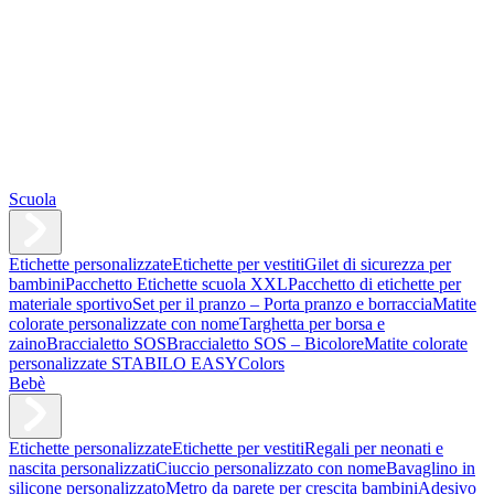
Scuola
Etichette personalizzate
Etichette per vestiti
Gilet di sicurezza per
bambini
Pacchetto Etichette scuola XXL
Pacchetto di etichette per
materiale sportivo
Set per il pranzo – Porta pranzo e borraccia
Matite
colorate personalizzate con nome
Targhetta per borsa e
zaino
Braccialetto SOS
Braccialetto SOS – Bicolore
Matite colorate
personalizzate STABILO EASYColors
Bebè
Etichette personalizzate
Etichette per vestiti
Regali per neonati e
nascita personalizzati
Ciuccio personalizzato con nome
Bavaglino in
silicone personalizzato
Metro da parete per crescita bambini
Adesivo