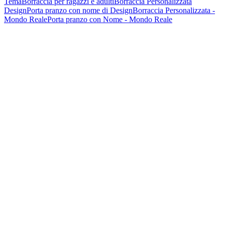
Tema
Borraccia per ragazzi e adulti
Borraccia Personalizzata
Design
Porta pranzo con nome di Design
Borraccia Personalizzata -
Mondo Reale
Porta pranzo con Nome - Mondo Reale