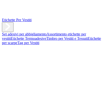
Etichette Per Vestiti
Set adesivi per abbigliamento
Assortimento etichette per
vestiti
Etichette Termoadesive
Timbro per Vestiti e Tessuti
Etichette
per scarpe
Tag per Vestiti