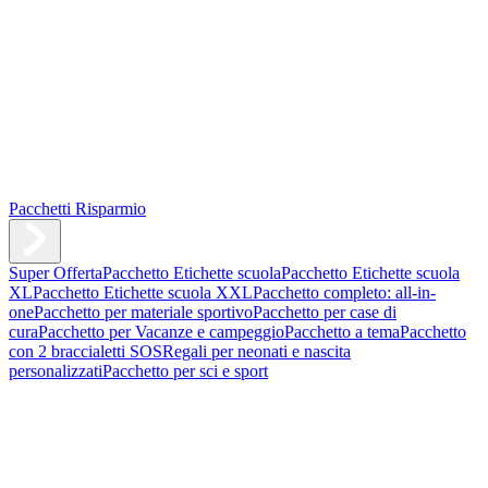
Pacchetti Risparmio
Super Offerta
Pacchetto Etichette scuola
Pacchetto Etichette scuola
XL
Pacchetto Etichette scuola XXL
Pacchetto completo: all-in-
one
Pacchetto per materiale sportivo
Pacchetto per case di
cura
Pacchetto per Vacanze e campeggio
Pacchetto a tema
Pacchetto
con 2 braccialetti SOS
Regali per neonati e nascita
personalizzati
Pacchetto per sci e sport