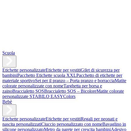
Scuola
Etichette personalizzate
Etichette per vestiti
Gilet di sicurezza per
bambini
Pacchetto Etichette scuola XXL
Pacchetto di etichette per
materiale sportivo
Set per il pranzo – Porta pranzo e borraccia
Matite
colorate personalizzate con nome
Targhetta per borsa e
zaino
Braccialetto SOS
Braccialetto SOS – Bicolore
Matite colorate
personalizzate STABILO EASYColors
Bebè
Etichette personalizzate
Etichette per vestiti
Regali per neonati e
nascita personalizzati
Ciuccio personalizzato con nome
Bavaglino in
silicone personalizzato
Metro da parete per crescita bambini
Adesivo