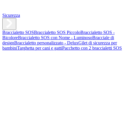
Sicurezza
Braccialetto SOS
Braccialetto SOS Piccolo
Braccialetto SOS -
Bicolore
Braccialetto SOS con Nome - Luminoso
Bracciale di
design
Braccialetto personalizzato - Delux
Gilet di sicurezza per
bambini
Targhetta per cani e gatti
Pacchetto con 2 braccialetti SOS