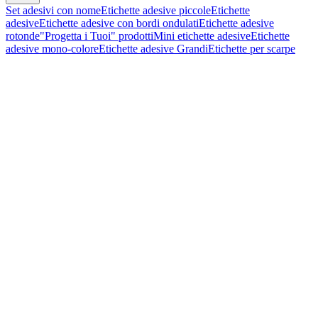
Set adesivi con nome
Etichette adesive piccole
Etichette
adesive
Etichette adesive con bordi ondulati
Etichette adesive
rotonde
"Progetta i Tuoi" prodotti
Mini etichette adesive
Etichette
adesive mono-colore
Etichette adesive Grandi
Etichette per scarpe