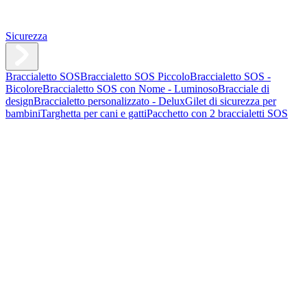
Sicurezza
Braccialetto SOS
Braccialetto SOS Piccolo
Braccialetto SOS -
Bicolore
Braccialetto SOS con Nome - Luminoso
Bracciale di
design
Braccialetto personalizzato - Delux
Gilet di sicurezza per
bambini
Targhetta per cani e gatti
Pacchetto con 2 braccialetti SOS