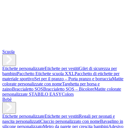
Scuola
Etichette personalizzate
Etichette per vestiti
Gilet di sicurezza per
bambini
Pacchetto Etichette scuola XXL
Pacchetto di etichette per
materiale sportivo
Set per il pranzo – Porta pranzo e borraccia
Matite
colorate personalizzate con nome
Targhetta per borsa e
zaino
Braccialetto SOS
Braccialetto SOS – Bicolore
Matite colorate
personalizzate STABILO EASYColors
Bebè
Etichette personalizzate
Etichette per vestiti
Regali per neonati e
nascita personalizzati
Ciuccio personalizzato con nome
Bavaglino in
silicone personalizzato
Metro da parete per crescita bambini
Adesivo