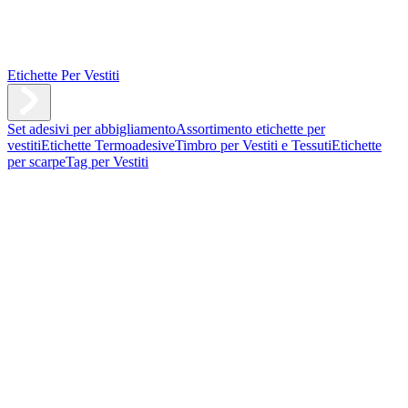
Etichette Per Vestiti
Set adesivi per abbigliamento
Assortimento etichette per
vestiti
Etichette Termoadesive
Timbro per Vestiti e Tessuti
Etichette
per scarpe
Tag per Vestiti