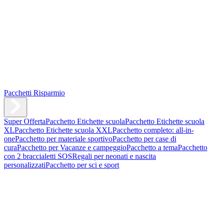
Pacchetti Risparmio
Super Offerta
Pacchetto Etichette scuola
Pacchetto Etichette scuola
XL
Pacchetto Etichette scuola XXL
Pacchetto completo: all-in-
one
Pacchetto per materiale sportivo
Pacchetto per case di
cura
Pacchetto per Vacanze e campeggio
Pacchetto a tema
Pacchetto
con 2 braccialetti SOS
Regali per neonati e nascita
personalizzati
Pacchetto per sci e sport