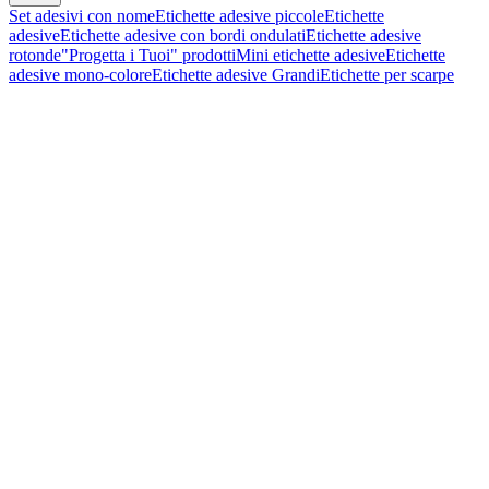
Set adesivi con nome
Etichette adesive piccole
Etichette
adesive
Etichette adesive con bordi ondulati
Etichette adesive
rotonde
"Progetta i Tuoi" prodotti
Mini etichette adesive
Etichette
adesive mono-colore
Etichette adesive Grandi
Etichette per scarpe