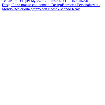
Tema
Borraccia per ragazzi e adulti
Borraccia Personalizzata
Design
Porta pranzo con nome di Design
Borraccia Personalizzata -
Mondo Reale
Porta pranzo con Nome - Mondo Reale