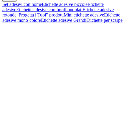
Set adesivi con nome
Etichette adesive piccole
Etichette
adesive
Etichette adesive con bordi ondulati
Etichette adesive
rotonde
"Progetta i Tuoi" prodotti
Mini etichette adesive
Etichette
adesive mono-colore
Etichette adesive Grandi
Etichette per scarpe