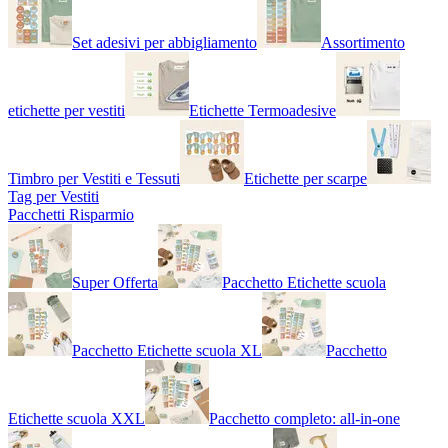
Set adesivi per abbigliamento
Assortimento
etichette per vestiti
Etichette Termoadesive
Timbro per Vestiti e Tessuti
Etichette per scarpe
Tag per Vestiti
Pacchetti Risparmio
Super Offerta
Pacchetto Etichette scuola
Pacchetto Etichette scuola XL
Pacchetto
Etichette scuola XXL
Pacchetto completo: all-in-one