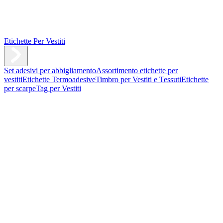
Etichette Per Vestiti
Set adesivi per abbigliamento
Assortimento etichette per
vestiti
Etichette Termoadesive
Timbro per Vestiti e Tessuti
Etichette
per scarpe
Tag per Vestiti