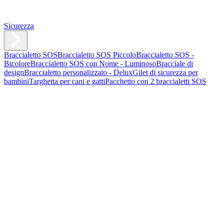
Sicurezza
Braccialetto SOS
Braccialetto SOS Piccolo
Braccialetto SOS -
Bicolore
Braccialetto SOS con Nome - Luminoso
Bracciale di
design
Braccialetto personalizzato - Delux
Gilet di sicurezza per
bambini
Targhetta per cani e gatti
Pacchetto con 2 braccialetti SOS