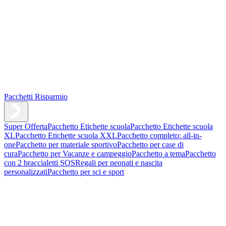
Pacchetti Risparmio
Super Offerta
Pacchetto Etichette scuola
Pacchetto Etichette scuola
XL
Pacchetto Etichette scuola XXL
Pacchetto completo: all-in-
one
Pacchetto per materiale sportivo
Pacchetto per case di
cura
Pacchetto per Vacanze e campeggio
Pacchetto a tema
Pacchetto
con 2 braccialetti SOS
Regali per neonati e nascita
personalizzati
Pacchetto per sci e sport