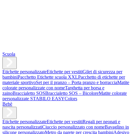
Scuola
Etichette personalizzate
Etichette per vestiti
Gilet di sicurezza per
bambini
Pacchetto Etichette scuola XXL
Pacchetto di etichette per
materiale sportivo
Set per il pranzo – Porta pranzo e borraccia
Matite
colorate personalizzate con nome
Targhetta per borsa e
zaino
Braccialetto SOS
Braccialetto SOS – Bicolore
Matite colorate
personalizzate STABILO EASYColors
Bebè
Etichette personalizzate
Etichette per vestiti
Regali per neonati e
nascita personalizzati
Ciuccio personalizzato con nome
Bavaglino in
silicone personalizzato
Metro da parete per crescita bambini
Adesivo