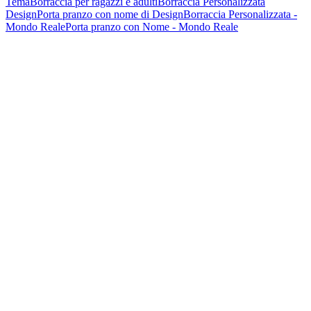
Tema
Borraccia per ragazzi e adulti
Borraccia Personalizzata
Design
Porta pranzo con nome di Design
Borraccia Personalizzata -
Mondo Reale
Porta pranzo con Nome - Mondo Reale