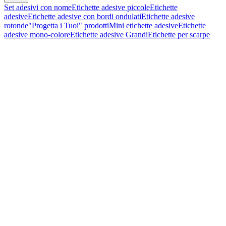
Set adesivi con nome
Etichette adesive piccole
Etichette
adesive
Etichette adesive con bordi ondulati
Etichette adesive
rotonde
"Progetta i Tuoi" prodotti
Mini etichette adesive
Etichette
adesive mono-colore
Etichette adesive Grandi
Etichette per scarpe