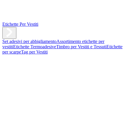
Etichette Per Vestiti
Set adesivi per abbigliamento
Assortimento etichette per
vestiti
Etichette Termoadesive
Timbro per Vestiti e Tessuti
Etichette
per scarpe
Tag per Vestiti