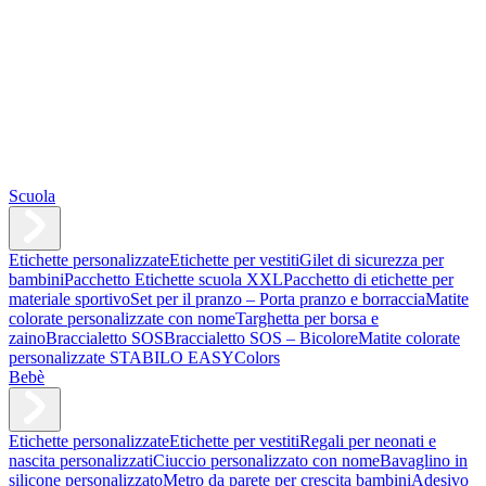
Scuola
Etichette personalizzate
Etichette per vestiti
Gilet di sicurezza per
bambini
Pacchetto Etichette scuola XXL
Pacchetto di etichette per
materiale sportivo
Set per il pranzo – Porta pranzo e borraccia
Matite
colorate personalizzate con nome
Targhetta per borsa e
zaino
Braccialetto SOS
Braccialetto SOS – Bicolore
Matite colorate
personalizzate STABILO EASYColors
Bebè
Etichette personalizzate
Etichette per vestiti
Regali per neonati e
nascita personalizzati
Ciuccio personalizzato con nome
Bavaglino in
silicone personalizzato
Metro da parete per crescita bambini
Adesivo