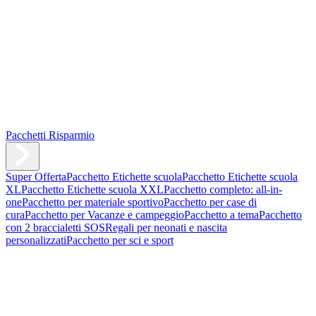
Pacchetti Risparmio
Super Offerta
Pacchetto Etichette scuola
Pacchetto Etichette scuola
XL
Pacchetto Etichette scuola XXL
Pacchetto completo: all-in-
one
Pacchetto per materiale sportivo
Pacchetto per case di
cura
Pacchetto per Vacanze e campeggio
Pacchetto a tema
Pacchetto
con 2 braccialetti SOS
Regali per neonati e nascita
personalizzati
Pacchetto per sci e sport