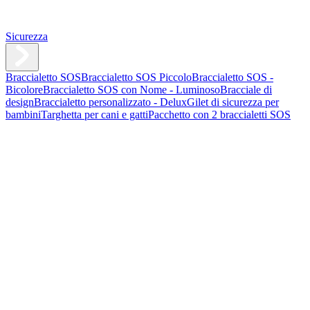
Sicurezza
Braccialetto SOS
Braccialetto SOS Piccolo
Braccialetto SOS -
Bicolore
Braccialetto SOS con Nome - Luminoso
Bracciale di
design
Braccialetto personalizzato - Delux
Gilet di sicurezza per
bambini
Targhetta per cani e gatti
Pacchetto con 2 braccialetti SOS