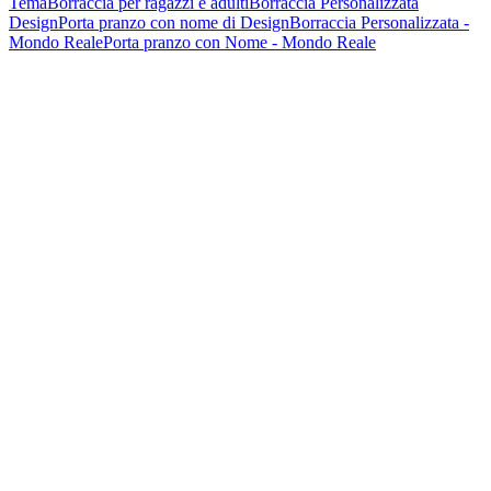
Tema
Borraccia per ragazzi e adulti
Borraccia Personalizzata
Design
Porta pranzo con nome di Design
Borraccia Personalizzata -
Mondo Reale
Porta pranzo con Nome - Mondo Reale